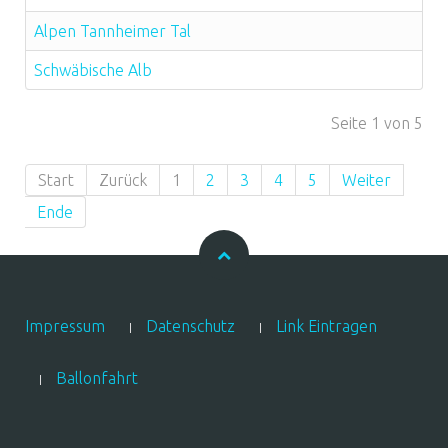
Alpen Tannheimer Tal
Schwäbische Alb
Seite 1 von 5
Start
Zurück
1
2
3
4
5
Weiter
Ende
Impressum
Datenschutz
Link Eintragen
Ballonfahrt