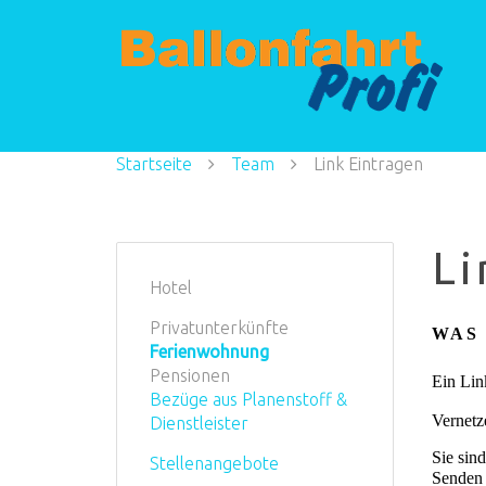
Startseite
Team
Link Eintragen
Li
Hotel
Privatunterkünfte
WAS
Ferienwohnung
Pensionen
Ein Lin
Bezüge aus Planenstoff &
Vernetz
Dienstleister
Sie sin
Stellenangebote
Senden 