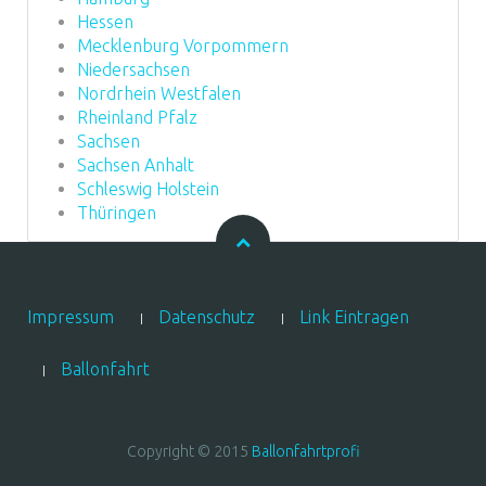
Hessen
Mecklenburg Vorpommern
Niedersachsen
Nordrhein Westfalen
Rheinland Pfalz
Sachsen
Sachsen Anhalt
Schleswig Holstein
Thüringen
Impressum
Datenschutz
Link Eintragen
Ballonfahrt
Copyright © 2015
Ballonfahrtprofi