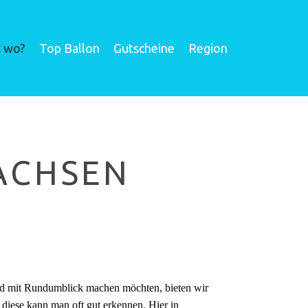
t wo?
Top Ballon
Gutscheine
Region
ACHSEN
und mit Rundumblick machen möchten, bieten wir
diese kann man oft gut erkennen. Hier in