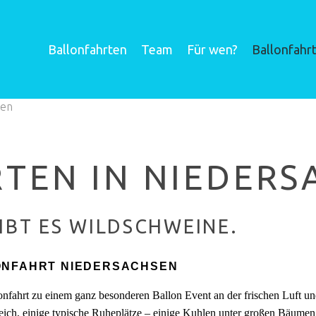
Ballonfahrten
Team
Für wen?
Ballonfahr
sen
TEN IN NIEDERS
IBT ES WILDSCHWEINE.
ONFAHRT NIEDERSACHSEN
onfahrt zu einem ganz besonderen Ballon Event an der frischen Luft 
ich, einige typische Ruheplätze – einige Kuhlen unter großen Bäumen 