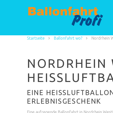
Startseite
Ballonfahrt wo?
Nordrhein 
NORDRHEIN 
HEISSLUFTB
EINE HEISSLUFTBALLO
RLEBNISGESCHENK
Eine aufregende Ballonfahrt in Nordrhein Westfa