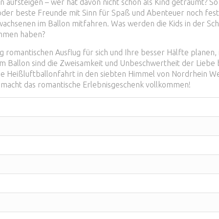
en aufsteigen – wer hat davon nicht schon als Kind geträumt? S
 oder beste Freunde mit Sinn für Spaß und Abenteuer noch fes
wachsenen im Ballon mitfahren. Was werden die Kids in der Sc
ommen haben?
ig romantischen Ausflug für sich und Ihre besser Hälfte planen, 
 Ballon sind die Zweisamkeit und Unbeschwertheit der Liebe b
ine Heißluftballonfahrt in den siebten Himmel von Nordrhein 
 macht das romantische Erlebnisgeschenk vollkommen!