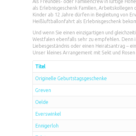
Als Freundes- oder Familiencrew in luftige Höh
als Erlebnisgeschenk Familien, Arbeitskollegen
Kinder ab 12 Jahre dürfen in Begleitung von Er
Heißluftballonfahrt als Erlebnisgeschenk bek
Und wenn Sie einen einzigartigen und gleichzeit
Westfalen ebenfalls sehr zu empfehlen. Denn im
Liebesgeständnis oder einen Heiratsantrag – e
Unser kleines Arrangement mit Sekt und Rosen
Titel
Originelle Geburtstagsgeschenke
Greven
Oelde
Everswinkel
Ennigerloh