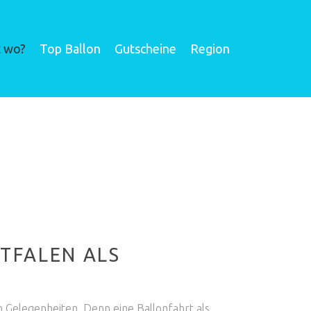
t wo?
Top Ballon
Gutscheine
Region
FALEN ALS E
n Gelegenheiten. Denn eine Ballonfahrt als