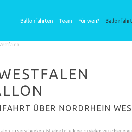
Ballonfahrten
Team
Für wen?
Ballonfahr
Westfalen
WESTFALEN
ALLON
NFAHRT ÜBER NORDRHEIN WEST
len zu verschenken, ist eine tolle Idee zu vielen verschiedene