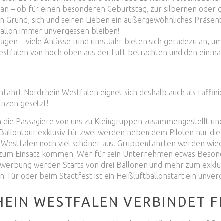
 an – ob für einen besonderen Geburtstag, zur silbernen oder
en Grund, sich und seinen Lieben ein außergewöhnliches Präse
ballon immer unvergessen bleiben!
gen – viele Anlässe rund ums Jahr bieten sich geradezu an, u
stfalen von hoch oben aus der Luft betrachten und den einmal
nfahrt Nordrhein Westfalen eignet sich deshalb auch als raffini
enzen gesetzt!
en die Passagiere von uns zu Kleingruppen zusammengestellt 
allontour exklusiv für zwei werden neben dem Piloten nur die 
Westfalen noch viel schöner aus! Gruppenfahrten werden wiede
zum Einsatz kommen. Wer für sein Unternehmen etwas Besondere
onwerbung werden Starts von drei Ballonen und mehr zum exklu
 Tür oder beim Stadtfest ist ein Heißluftballonstart ein unverg
EIN WESTFALEN VERBINDET F