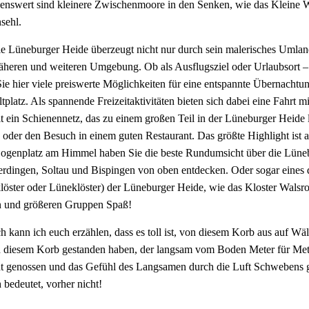
nswert sind kleinere Zwischenmoore in den Senken, wie das Kleine Wi
sehl.
e Lüneburger Heide überzeugt nicht nur durch sein malerisches Umlan
näheren und weiteren Umgebung. Ob als Ausflugsziel oder Urlaubsort –
Sie hier viele preiswerte Möglichkeiten für eine entspannte Übernachtu
ltplatz. Als spannende Freizeitaktivitäten bieten sich dabei eine Fahr
lt ein Schienennetz, das zu einem großen Teil in der Lüneburger Heide
 oder den Besuch in einem guten Restaurant. Das größte Highlight ist 
ogenplatz am Himmel haben Sie die beste Rundumsicht über die Lünebur
rdingen, Soltau und Bispingen von oben entdecken. Oder sogar eines de
löster oder Lüneklöster) der Lüneburger Heide, wie das Kloster Walsr
 und größeren Gruppen Spaß!
ch kann ich euch erzählen, dass es toll ist, von diesem Korb aus auf W
in diesem Korb gestanden haben, der langsam vom Boden Meter für Mete
t genossen und das Gefühl des Langsamen durch die Luft Schwebens g
 bedeutet, vorher nicht!