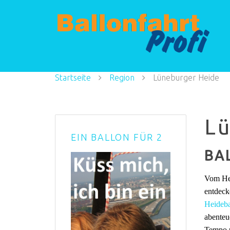
Startseite
Region
Lüneburger Heide
L
EIN BALLON FÜR 2
BA
Vom Hei
entdeck
Heideba
abenteu
Tempo ü