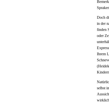
Bemerke
Spraken
Doch di
in der 
finden 
oder Ze
unterhä
Express
Ihrem L
Schneve
(Heidek
Kindern
Natürli
selbst 
Aussich
wirklich