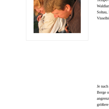
Waldlan
Soltau,
Visselh
Je nach
Berge o
angrenz
größere