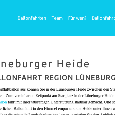
Ballonfahrten
Team
Für wen?
Ballonfahr
üneburger Heide
LLONFAHRT REGION LÜNEBURG
ßluftballon aus können Sie in der Lüneburger Heide zwischen den S
en. Zum vereinbarten Zeitpunkt am Startplatz in der Lüneburger Heide 
llon
fahrt mit Ihrer tatkräftigen Unterstützung startklar gemacht. Und s
erlichen Ballonfahrt in den Himmel empor und die Heide unter Ihnen w
ber die reizvolle Landschaft treiben lassen, genießen Sie den Anblic