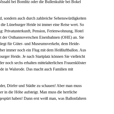
ssahl bei Bomlitz oder die Bullenkuhle bei Bokel
d, sondern auch durch zahlreiche Sehenswürdigkeiten
 die Lüneburger Heide ist immer eine Reise wert. So
ng: Privatunterkunft, Pension, Ferienwohnung, Hotel
t mit der Osthannoverschen Eisenbahnen (OHE) an. Sie
 liegt für Güter- und Museumsverkehr, dem Heide-
aber immer noch ein Flug mit dem Heißluftballon. Aus
ger Heide. Je nach Startplatz können Sie vielleicht
r noch sechs erhalten mittelalterlichen Frauenklöster
ode in Walsrode. Das macht auch Familien mit
älder, Dörfer und Städte zu schauen! Aber man muss
r in die Höhe aufsteigt. Man muss die herrliche
espürt haben! Dann erst weiß man, was Ballonfahren